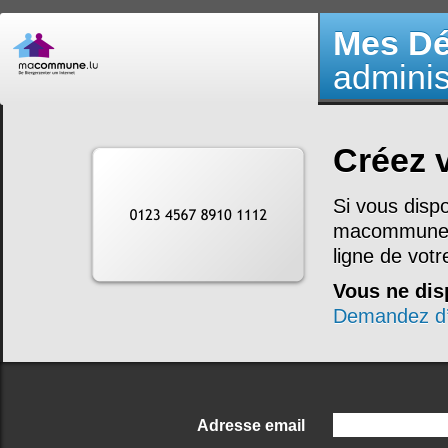
Mes D
adminis
Créez 
Si vous disp
macommune.l
ligne de vot
Vous ne dis
Demandez d’
Adresse email